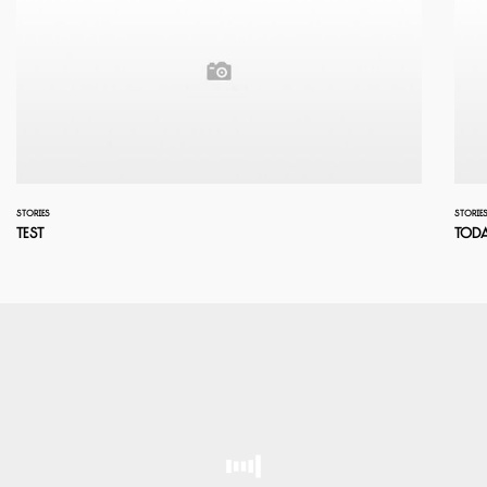
STORIES
STORIE
test
Tod