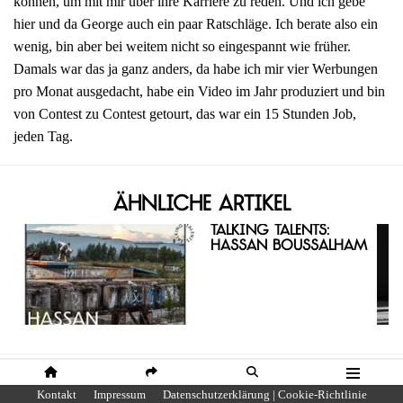
können, um mit mir über ihre Karriere zu reden. Und ich gebe
hier und da George auch ein paar Ratschläge. Ich berate also ein
wenig, bin aber bei weitem nicht so eingespannt wie früher.
Damals war das ja ganz anders, da habe ich mir vier Werbungen
pro Monat ausgedacht, habe ein Video im Jahr produziert und bin
von Contest zu Contest getourt, das war ein 15 Stunden Job,
jeden Tag.
Ähnliche Artikel
Talking Talents:
Hassan Boussalham
HOME
SHARE
SUCHE
MENÜ
Kontakt
Impressum
Datenschutzerklärung | Cookie-Richtlinie