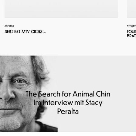
STORIES
STORIE
Sebi bei MTV Cribs…
Four
Bra