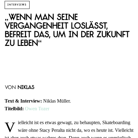
INTERVIEWS
„Wenn man seine
Vergangenheit loslässt,
befreit das, um in der Zukunft
zu leben“
von
Niklas
Text & Interview:
Niklas Müller.
Titelbild:
Owen Tozer
V
ielleicht ist es etwas gewagt, zu behaupten, Skateboarding
wäre ohne Stacy Peralta nicht da, wo es heute ist. Vielleicht
ist aber auch etwas wahres dran. Denn auch wenn es unmöglisch