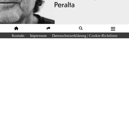
INTERVIEWS
HOME
SHARE
SUCHE
MENÜ
Kontakt
Impressum
Datenschutzerklärung | Cookie-Richtlinie
„Wenn man seine
Vergangenheit loslässt,
befreit das, um in der Zukunft
zu leben“
von
Niklas
Text & Interview:
Niklas Müller.