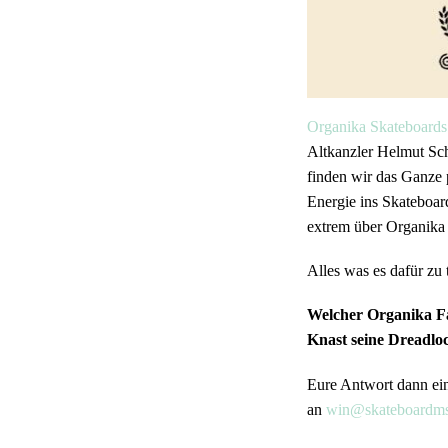
Organika Skateboard
Altkanzler Helmut Sch
finden wir das Ganze 
Energie ins Skateboar
extrem über Organika 
Alles was es dafür zu 
Welcher Organika Fa
Knast seine Dreadlo
Eure Antwort dann ei
an
win@skateboardm