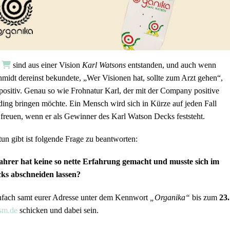
s
sind aus einer Vision
Karl Watsons
entstanden, und auch wenn
midt dereinst bekundete, „Wer Visionen hat, sollte zum Arzt gehen“,
positiv. Genau so wie Frohnatur Karl, der mit der Company positive
ding bringen möchte. Ein Mensch wird sich in Kürze auf jeden Fall
freuen, wenn er als Gewinner des Karl Watson Decks feststeht.
tun gibt ist folgende Frage zu beantworten:
hrer hat keine so nette Erfahrung gemacht und musste sich im
cks abschneiden lassen?
nfach samt eurer Adresse unter dem Kennwort
„Organika“
bis zum
23
sm.de
schicken und dabei sein.