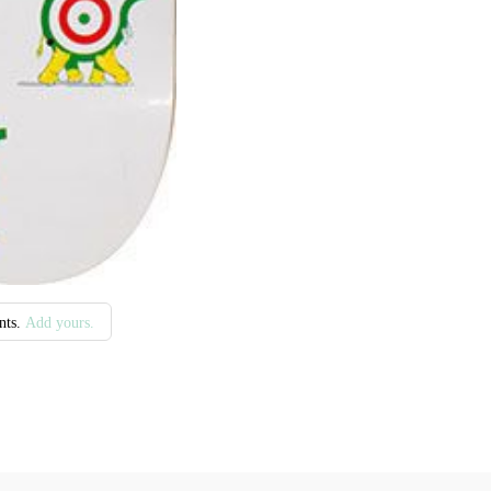
nts.
Add yours.