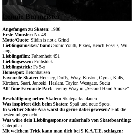
Lennie Burmeister
Angefangen zu Skaten:
1988
Erste Monster:
Nr. 48
Motto/Quote:
Slidin is not a Grind
Lieblingsmusiker/-band:
Sonic Youth, Pixies, Beach Fossils, Wu-
tang
Lieblingsfilm:
Fahrenheit 451
Lieblingsessen:
Frühstück
Lieblingstrick:
Fs 5-o
Homespot:
Betonhausen
Favourite Skater:
Hensley, Duffy, Wray, Koston, Oyola, Kalis,
Kirchart, Saari, Janoski, Haslam, Taylor, Westgate, Suciu
All Time Favourite Part:
Jeremy Wray in „Second Hand Smoke“
Beschäftigung neben Skaten:
Skateparks planen
Was inspiriert dich beim Skaten:
Spaß und neue Spots.
In welcher Skate Ära wärst du gerne dabei gewesen?
Hab die
besten mitgemacht
Was wäre dein Lieblingssponsor außerhalb von Skateboarding:
Caterpillar
Mit welchem Trick kann man dich bei S.K.A.T.E. schlagen: