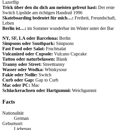
Lazerflip
Trick über den du dich am meisten gefreut hast:
Der erste
Switch Lipslide am richtigen Handrail 1996
Skateboarding bedeutet für mich…:
Freiheit, Freundschaft,
Leben
Berlin ist…:
im Sommer wunderbar im Winter unter der Bar
NY, SF, LA oder Barcelona:
Berlin
Simpsons oder Southpark:
Simpsons
Fast Food oder Salat:
Fruchtsalat
Vulcanized oder Cupsole:
Vulcano Cupcake
Tattoo oder naturbelassen:
Blank
Tranny oder Street:
Streettranny
Wasser oder Wodka:
Whiskysour
Fakie oder Nollie:
Switch
Curb oder Gap:
Gap to Curb
Mac oder PC:
Mac
Schlackerachsen oder Hartgummi:
Weichgummi
Facts
Nationalität
German
Geburtsort:
Liebenau