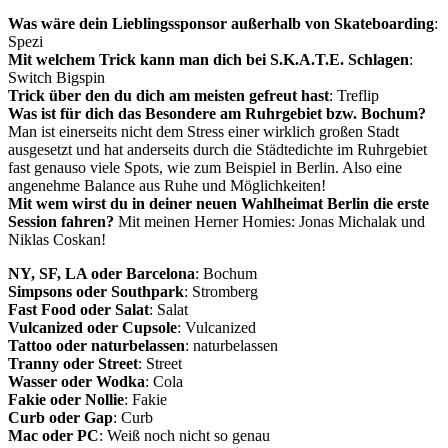
Was wäre dein Lieblingssponsor außerhalb von Skateboarding
:
Spezi
Mit welchem Trick kann man dich bei S.K.A.T.E. Schlagen
:
Switch Bigspin
Trick über den du dich am meisten gefreut hast
: Treflip
Was ist für dich das Besondere am Ruhrgebiet bzw. Bochum?
Man ist einerseits nicht dem Stress einer wirklich großen Stadt
ausgesetzt und hat anderseits durch die Städtedichte im Ruhrgebiet
fast genauso viele Spots, wie zum Beispiel in Berlin. Also eine
angenehme Balance aus Ruhe und Möglichkeiten!
Mit wem wirst du in deiner neuen Wahlheimat Berlin die erste
Session fahren?
Mit meinen Herner Homies: Jonas Michalak und
Niklas Coskan!
NY, SF, LA oder Barcelona
: Bochum
Simpsons oder Southpark
: Stromberg
Fast Food oder Salat
: Salat
Vulcanized oder Cupsole
: Vulcanized
Tattoo oder naturbelassen
: naturbelassen
Tranny oder Street
: Street
Wasser oder Wodka
: Cola
Fakie oder Nollie
: Fakie
Curb oder Gap
: Curb
Mac oder PC
: Weiß noch nicht so genau