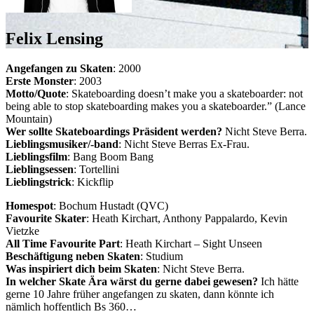
Felix Lensing
Angefangen zu Skaten
: 2000
Erste Monster
: 2003
Motto/Quote
: Skateboarding doesn’t make you a skateboarder: not
being able to stop skateboarding makes you a skateboarder.” (Lance
Mountain)
Wer sollte Skateboardings Präsident werden?
Nicht Steve Berra.
Lieblingsmusiker/-band
: Nicht Steve Berras Ex-Frau.
Lieblingsfilm
: Bang Boom Bang
Lieblingsessen
: Tortellini
Lieblingstrick
: Kickflip
Homespot
: Bochum Hustadt (QVC)
Favourite Skater
: Heath Kirchart, Anthony Pappalardo, Kevin
Vietzke
All Time Favourite Part
: Heath Kirchart – Sight Unseen
Beschäftigung neben Skaten
: Studium
Was inspiriert dich beim Skaten
: Nicht Steve Berra.
In welcher Skate Ära wärst du gerne dabei gewesen?
Ich hätte
gerne 10 Jahre früher angefangen zu skaten, dann könnte ich
nämlich hoffentlich Bs 360…