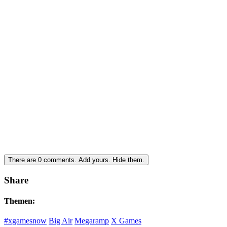
There are
0
comments.
Add yours.
Hide them.
Share
Themen:
#xgamesnow
Big Air
Megaramp
X Games