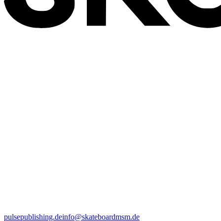
pulsepublishing.de
info@skateboardmsm.de