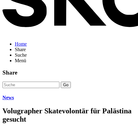
Home
Share
Suche
Menü
Share
Go
News
Volugrapher Skatevolontär für Palästina
gesucht