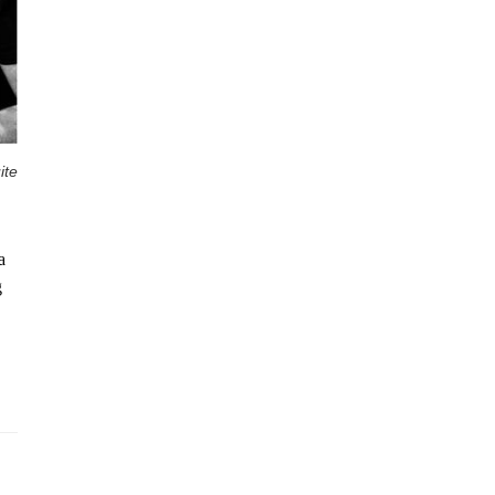
ite
a
g