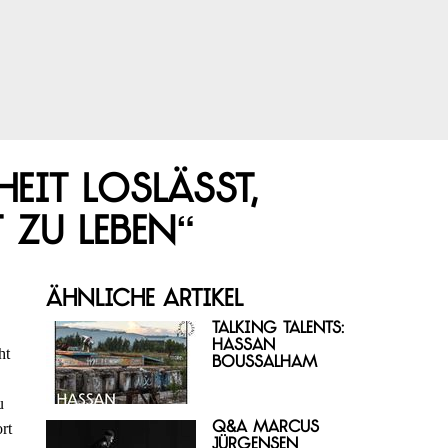
it loslässt,
 zu leben“
Ähnliche Artikel
Talking Talents:
Hassan
ht
Boussalham
u
Q&A Marcus
rt
Jürgensen