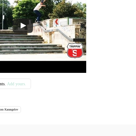
nts.
Add yours.
om Karangelov