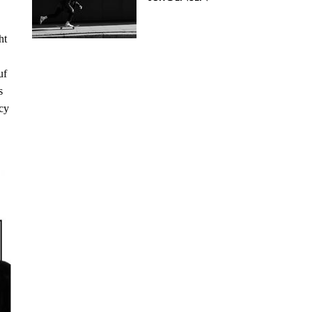
ht
uf
s
cy