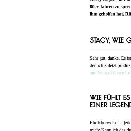
80er Jahren zu spre
ihm geholfen hat, R
Stacy, wie g
Sehr gut, danke. Es is
den ich zuletzt produ
and Yang of Gerry Lo
Wie fühlt e
einer Legen
Ehrlicherweise ist jed
mich: Kann ich das du