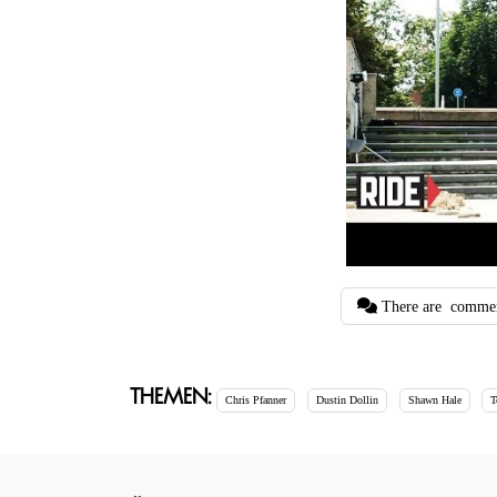
There are
comme
Themen:
Chris Pfanner
Dustin Dollin
Shawn Hale
T