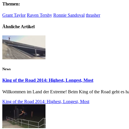
Themen:
Grant Taylor
Raven Tershy
Ronnie Sandoval
thrasher
Ähnliche Artikel
News
King of the Road 2014: Highest, Longest, Most
Willkommen im Land der Extreme! Beim King of the Road geht es har
King of the Road 2014: Highest, Longest, Most