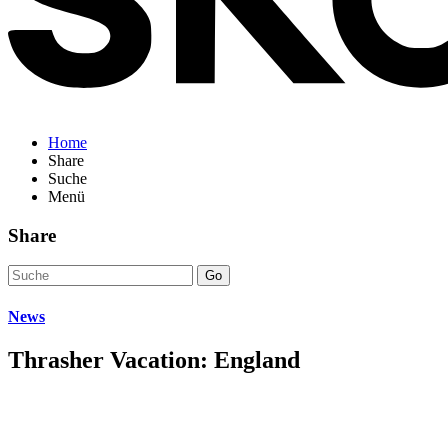
Home
Share
Suche
Menü
Share
Go
News
Thrasher Vacation: England