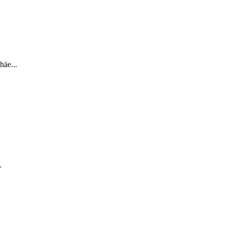
häe...
.