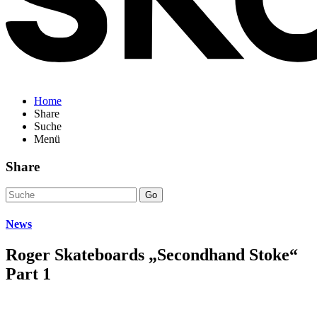
Home
Share
Suche
Menü
Share
Go
News
Roger Skateboards „Secondhand Stoke“
Part 1