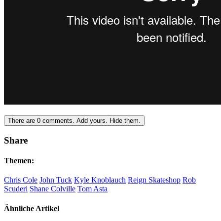
There are
0
comments.
Add yours.
Hide them.
Share
Themen:
Chris Cole
John Tuck
Kyle Knoblauch
Reign Skateshop
Rob
Scuderi
Shane Colville
Tom Asta
Ähnliche Artikel