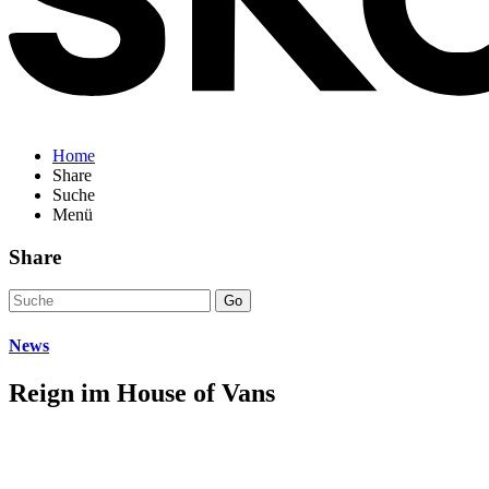
Home
Share
Suche
Menü
Share
Go
News
Reign im House of Vans