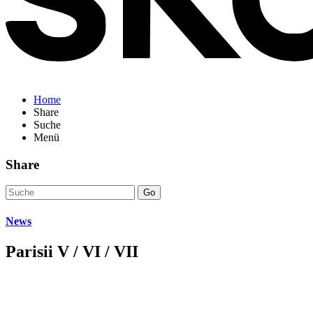
Home
Share
Suche
Menü
Share
Go
News
Parisii V / VI / VII