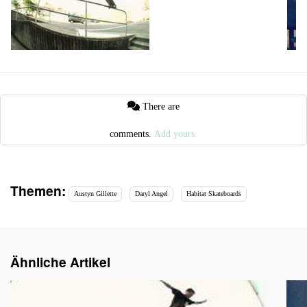
There are
comments.
Add yours.
Themen:
Austyn Gillette
Daryl Angel
Habitat Skateboards
Ähnliche Artikel