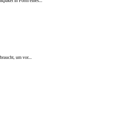
nkpaket in Form eines...
braucht, um vor...
.