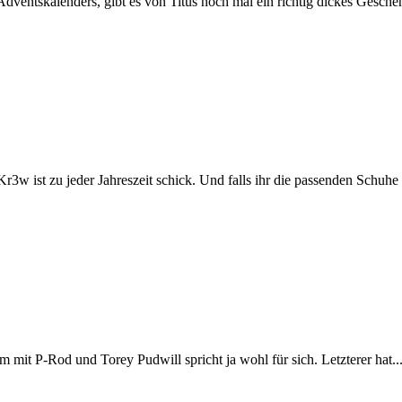
Adventskalenders, gibt es von Titus noch mal ein richtig dickes Gesche
3w ist zu jeder Jahreszeit schick. Und falls ihr die passenden Schuhe 
m mit P-Rod und Torey Pudwill spricht ja wohl für sich. Letzterer hat..