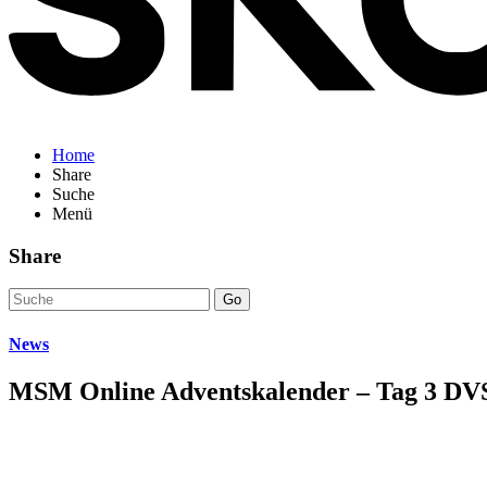
Home
Share
Suche
Menü
Share
Go
News
MSM Online Adventskalender – Tag 3 DV