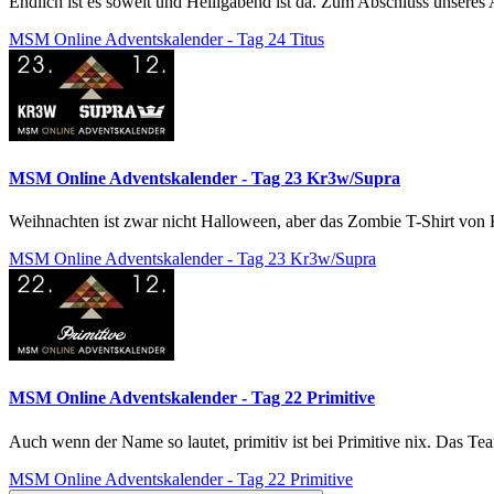
Endlich ist es soweit und Heiligabend ist da. Zum Abschluss unseres 
MSM Online Adventskalender - Tag 24 Titus
MSM Online Adventskalender - Tag 23 Kr3w/Supra
Weihnachten ist zwar nicht Halloween, aber das Zombie T-Shirt von Kr
MSM Online Adventskalender - Tag 23 Kr3w/Supra
MSM Online Adventskalender - Tag 22 Primitive
Auch wenn der Name so lautet, primitiv ist bei Primitive nix. Das Tea
MSM Online Adventskalender - Tag 22 Primitive