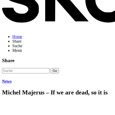
Home
Share
Suche
Menü
Share
Go
News
Michel Majerus – If we are dead, so it is