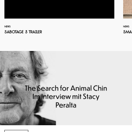
NEWS
NEWS
Sabotage 3 Trailer
Smal