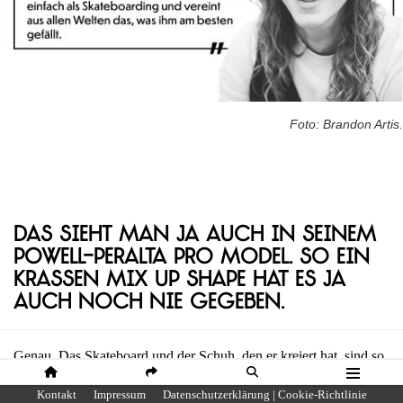
Foto: Brandon Artis.
Das sieht man ja auch in seinem
Powell-Peralta Pro Model. So ein
krassen Mix Up Shape hat es ja
auch noch nie gegeben.
Genau. Das Skateboard und der Schuh, den er kreiert hat, sind so
verschieden, von dem, was alle anderen Pros machen. Er ist
HOME
SHARE
SUCHE
MENÜ
Kontakt
Impressum
Datenschutzerklärung | Cookie-Richtlinie
wirklich ein Original und versucht nicht irgendjemanden zu