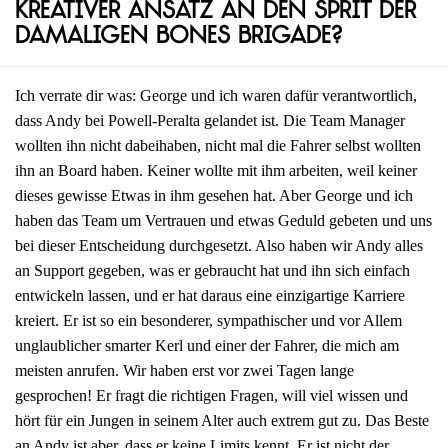
kreativer Ansatz an den Sprit der
damaligen Bones Brigade?
Ich verrate dir was: George und ich waren dafür verantwortlich,
dass Andy bei Powell-Peralta gelandet ist. Die Team Manager
wollten ihn nicht dabeihaben, nicht mal die Fahrer selbst wollten
ihn an Board haben. Keiner wollte mit ihm arbeiten, weil keiner
dieses gewisse Etwas in ihm gesehen hat. Aber George und ich
haben das Team um Vertrauen und etwas Geduld gebeten und uns
bei dieser Entscheidung durchgesetzt. Also haben wir Andy alles
an Support gegeben, was er gebraucht hat und ihn sich einfach
entwickeln lassen, und er hat daraus eine einzigartige Karriere
kreiert. Er ist so ein besonderer, sympathischer und vor Allem
unglaublicher smarter Kerl und einer der Fahrer, die mich am
meisten anrufen. Wir haben erst vor zwei Tagen lange
gesprochen! Er fragt die richtigen Fragen, will viel wissen und
hört für ein Jungen in seinem Alter auch extrem gut zu. Das Beste
an Andy ist aber, dass er keine Limits kennt. Er ist nicht der