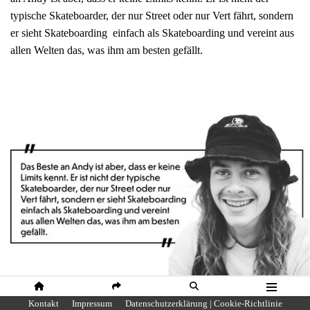
typische Skateboarder, der nur Street oder nur Vert fährt, sondern
er sieht Skateboarding einfach als Skateboarding und vereint aus
allen Welten das, was ihm am besten gefällt.
HOME
SHARE
SUCHE
MENÜ
Foto: Brandon Artis.
Kontakt
Impressum
Datenschutzerklärung | Cookie-Richtlinie