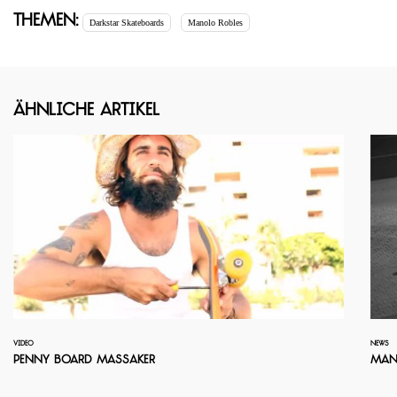
Themen:
Darkstar Skateboards
Manolo Robles
Ähnliche Artikel
VIDEO
NEWS
Penny Board Massaker
Mano