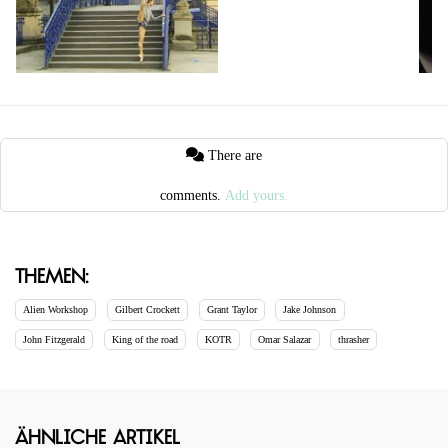
There are
comments.
Add yours.
Themen:
Alien Workshop
Gilbert Crockett
Grant Taylor
Jake Johnson
John Fitzgerald
King of the road
KOTR
Omar Salazar
thrasher
Ähnliche Artikel