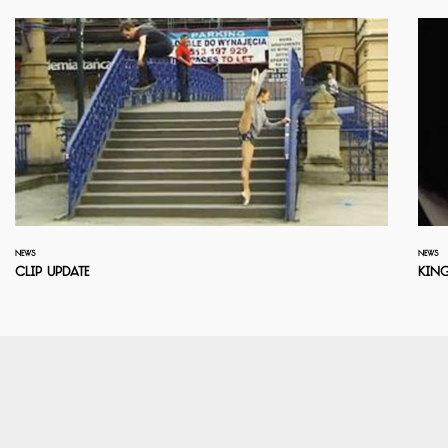
NEWS
NEWS
Clip Update
King