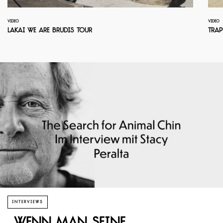
VIDEO
VIDEO
Lakai We are Brudis Tour
Trap
INTERVIEWS