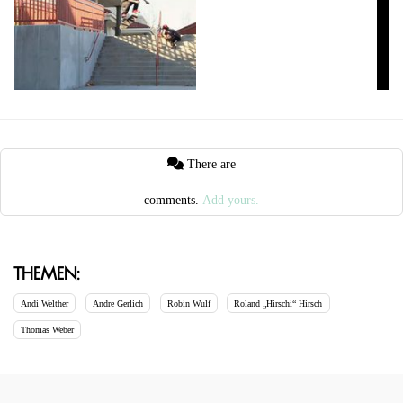
There are
comments.
Add yours.
Themen:
Andi Welther
Andre Gerlich
Robin Wulf
Roland „Hirschi“ Hirsch
Thomas Weber