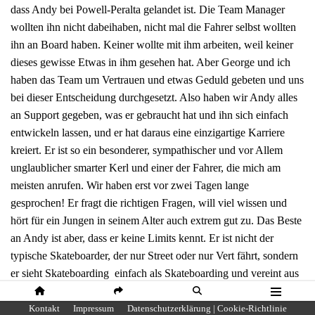
dass Andy bei Powell-Peralta gelandet ist. Die Team Manager
wollten ihn nicht dabeihaben, nicht mal die Fahrer selbst wollten
ihn an Board haben. Keiner wollte mit ihm arbeiten, weil keiner
dieses gewisse Etwas in ihm gesehen hat. Aber George und ich
haben das Team um Vertrauen und etwas Geduld gebeten und uns
bei dieser Entscheidung durchgesetzt. Also haben wir Andy alles
an Support gegeben, was er gebraucht hat und ihn sich einfach
entwickeln lassen, und er hat daraus eine einzigartige Karriere
kreiert. Er ist so ein besonderer, sympathischer und vor Allem
unglaublicher smarter Kerl und einer der Fahrer, die mich am
meisten anrufen. Wir haben erst vor zwei Tagen lange
gesprochen! Er fragt die richtigen Fragen, will viel wissen und
hört für ein Jungen in seinem Alter auch extrem gut zu. Das Beste
an Andy ist aber, dass er keine Limits kennt. Er ist nicht der
typische Skateboarder, der nur Street oder nur Vert fährt, sondern
er sieht Skateboarding einfach als Skateboarding und vereint aus
allen Welten das, was ihm am besten gefällt.
HOME
SHARE
SUCHE
MENÜ
Kontakt
Impressum
Datenschutzerklärung | Cookie-Richtlinie