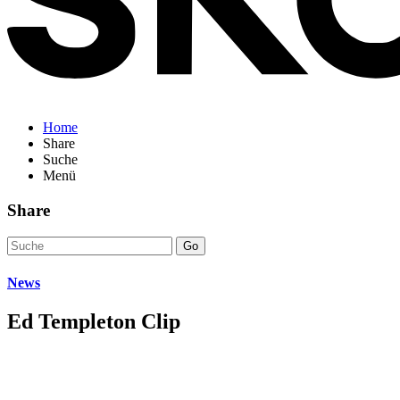
Home
Share
Suche
Menü
Share
Go
News
Ed Templeton Clip