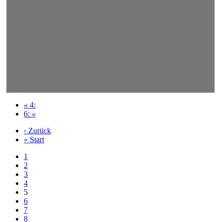
«
4:
6:
»
‹ Zurück
« Start
1
2
3
4
5
6
7
8