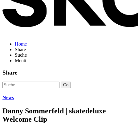
Home
Share
Suche
Menü
Share
Go
News
Danny Sommerfeld | skatedeluxe
Welcome Clip