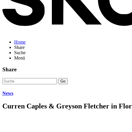
Home
Share
Suche
Menü
Share
Go
News
Curren Caples & Greyson Fletcher in Flor