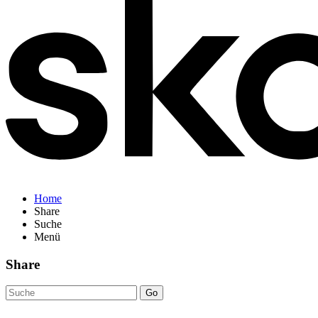
Home
Share
Suche
Menü
Share
Go