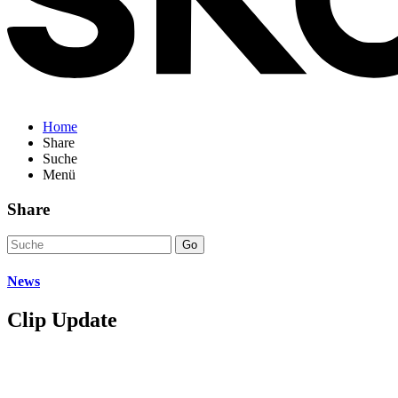
Home
Share
Suche
Menü
Share
Go
News
Clip Update