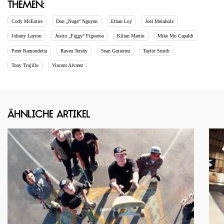
Themen:
Cody McEntire
Don „Nuge“ Nguyen
Ethan Loy
Joel Meinholz
Johnny Layton
Justin „Figgy“ Figueroa
Kilian Martin
Mike Mo Capaldi
Peter Ramondetta
Raven Tershy
Sean Gutierrez
Taylor Smith
Tony Trujillo
Vincent Alvarez
Ähnliche Artikel