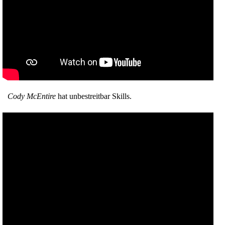
Cody McEntire
hat unbestreitbar Skills.