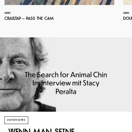
NEWS
NEWS
Crailtap – Pass the Cam
Doub
INTERVIEWS