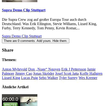
Supra Demo Clip Stuttgart
Die Supra Crew zog auf großer Europa Tour auch durch
Deutschland. Was Erik Ellington, Stevie Williams, Lizard King,
Furby, Terry Kennedy, Tom Penny, Kevin Romar,...
Supra Demo Clip Stuttgart
There are
0
comments.
Add yours.
Hide them.
Share
Themen:
Anton Myhrvold
Don „Nuge“ Nguyen
Erik J Pettersson
Jamie
Palmore
Jimmy Cao
Jonas Skröder
Josef Scott Jatta
Koffe Hallgren
Lizard King
Lucas Puig
Sebo Walker
Tyler Surrey
Wes Kremer
Ähnliche Artikel