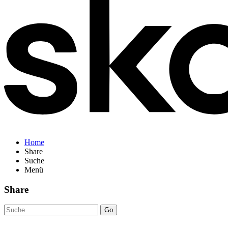
Home
Share
Suche
Menü
Share
Go