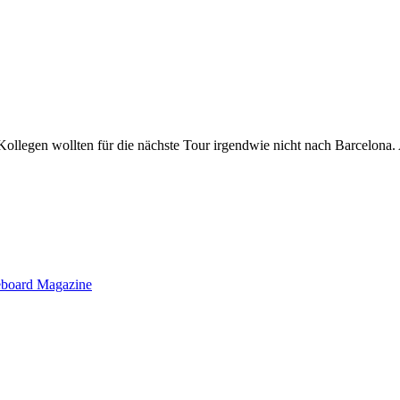
ollegen wollten für die nächste Tour irgendwie nicht nach Barcelona. Al
efreit das, um in der Zukunft zu leben“