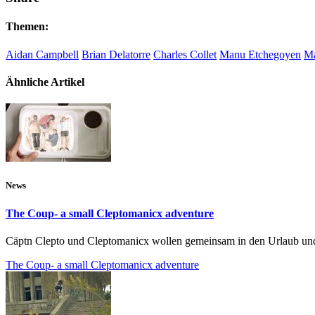
Themen:
Aidan Campbell
Brian Delatorre
Charles Collet
Manu Etchegoyen
Ma
Ähnliche Artikel
News
The Coup- a small Cleptomanicx adventure
Cäptn Clepto und Cleptomanicx wollen gemeinsam in den Urlaub und 
The Coup- a small Cleptomanicx adventure