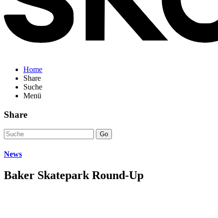
Home
Share
Suche
Menü
Share
Go
News
Baker Skatepark Round-Up