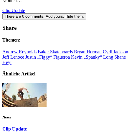
Molinar…
Clip Update
There are
0
comments.
Add yours.
Hide them.
Share
Themen:
Andrew Reynolds
Baker Skateboards
Bryan Herman
Cyril Jackson
Jeff Lenoce
Justin „Figgy“ Figueroa
Kevin „Spanky“ Long
Shane
Heyl
Ähnliche Artikel
News
Clip Update