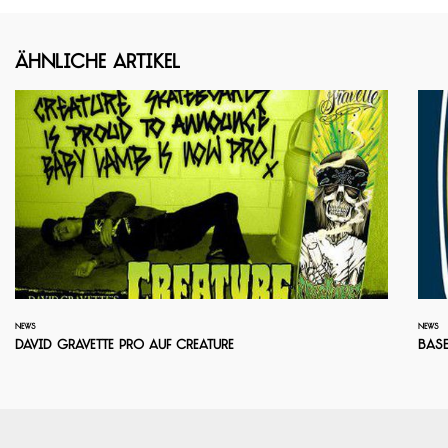
Ähnliche Artikel
NEWS
NEWS
David Gravette Pro auf Creature
Base