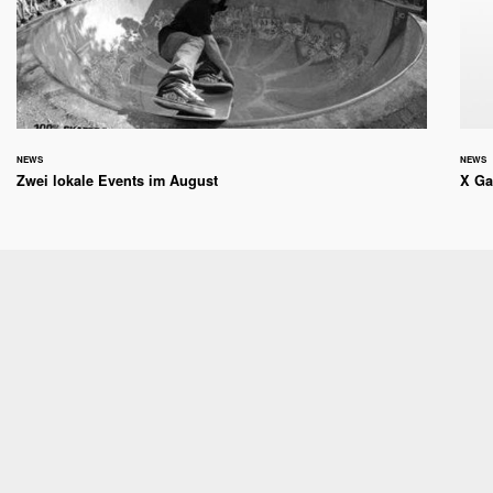
NEWS
NEWS
Zwei lokale Events im August
X G