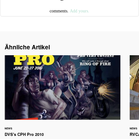
comments.
Add yours.
Ähnliche Artikel
NEWS
NEWS
DVS's CPH Pro 2010
RVCA