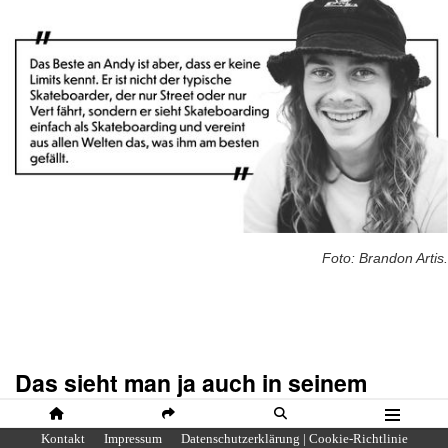
Foto: Brandon Artis.
Das sieht man ja auch in seinem
Powell-Peralta Pro Model. So ein
krassen Mix Up Shape hat es ja auch
HOME
SHARE
SUCHE
MENÜ
Kontakt
Impressum
Datenschutzerklärung | Cookie-Richtlinie