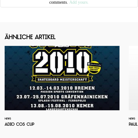
comments.
Add yours.
Ähnliche Artikel
NEWS
NEWS
Adio COS Cup
Paul