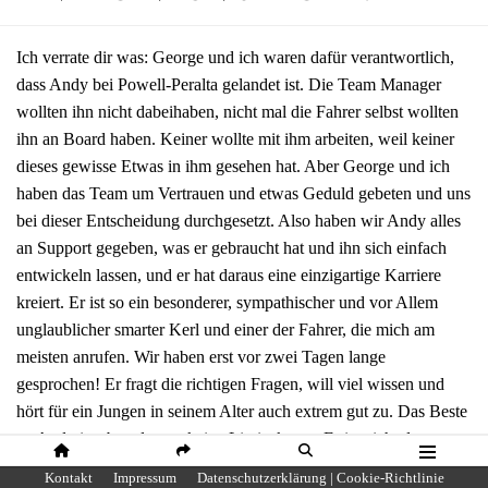
Ich verrate dir was: George und ich waren dafür verantwortlich,
dass Andy bei Powell-Peralta gelandet ist. Die Team Manager
wollten ihn nicht dabeihaben, nicht mal die Fahrer selbst wollten
ihn an Board haben. Keiner wollte mit ihm arbeiten, weil keiner
dieses gewisse Etwas in ihm gesehen hat. Aber George und ich
haben das Team um Vertrauen und etwas Geduld gebeten und uns
bei dieser Entscheidung durchgesetzt. Also haben wir Andy alles
an Support gegeben, was er gebraucht hat und ihn sich einfach
entwickeln lassen, und er hat daraus eine einzigartige Karriere
kreiert. Er ist so ein besonderer, sympathischer und vor Allem
unglaublicher smarter Kerl und einer der Fahrer, die mich am
meisten anrufen. Wir haben erst vor zwei Tagen lange
gesprochen! Er fragt die richtigen Fragen, will viel wissen und
hört für ein Jungen in seinem Alter auch extrem gut zu. Das Beste
an Andy ist aber, dass er keine Limits kennt. Er ist nicht der
typische Skateboarder, der nur Street oder nur Vert fährt, sondern
HOME
SHARE
SUCHE
MENÜ
Kontakt
Impressum
Datenschutzerklärung | Cookie-Richtlinie