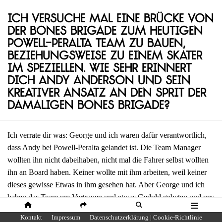
Ich versuche mal eine Brücke von
der Bones Brigade zum heutigen
Powell-Peralta Team zu bauen,
beziehungsweise zu einem Skater
im Speziellen. Wie sehr erinnert
dich Andy Anderson und sein
kreativer Ansatz an den Sprit der
damaligen Bones Brigade?
Ich verrate dir was: George und ich waren dafür verantwortlich,
dass Andy bei Powell-Peralta gelandet ist. Die Team Manager
wollten ihn nicht dabeihaben, nicht mal die Fahrer selbst wollten
ihn an Board haben. Keiner wollte mit ihm arbeiten, weil keiner
dieses gewisse Etwas in ihm gesehen hat. Aber George und ich
haben das Team um Vertrauen und etwas Geduld gebeten und uns
bei dieser Entscheidung durchgesetzt. Also haben wir Andy alles
HOME
SHARE
SUCHE
MENÜ
Kontakt
Impressum
Datenschutzerklärung | Cookie-Richtlinie
an Support gegeben, was er gebraucht hat und ihn sich einfach