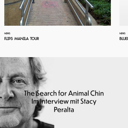
NEWS
NEWS
Flips Manila Tour
Blue