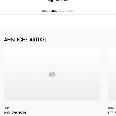
comments.
Add yours.
Ähnliche Artikel
NEWS
NEWS
Phil Zwijsen
Die 