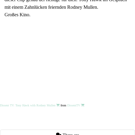
mit einem Zahnlücken feiernden Rodney Mullen.
Großes Kino.
Dissent TV: Tony Hawk with Rodney Mullen
from
DissentTV
There are