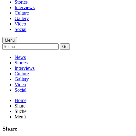
Stories
Interviews
Culture
Gallery
Video
Social
Menü
Go
News
Stories
Interviews
Culture
Gallery
Video
Social
Home
Share
Suche
Menü
Share