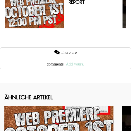
Report
There are
comments.
Add yours.
Ähnliche Artikel