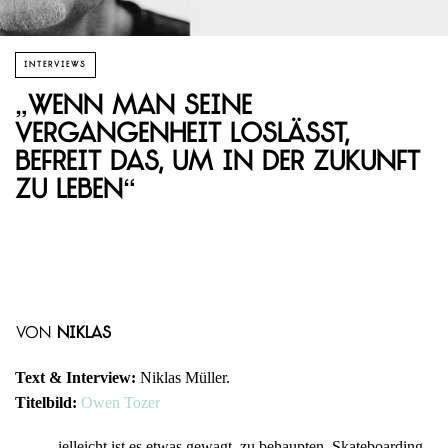
INTERVIEWS
„Wenn man seine
Vergangenheit loslässt,
befreit das, um in der Zukunft
zu leben“
von
Niklas
Text & Interview:
Niklas Müller.
Titelbild:
Owen Tozer
ielleicht ist es etwas gewagt, zu behaupten, Skateboarding