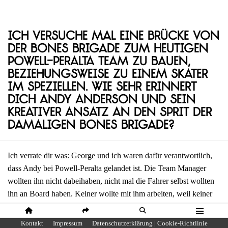
Ich versuche mal eine Brücke von
der Bones Brigade zum heutigen
Powell-Peralta Team zu bauen,
beziehungsweise zu einem Skater
im Speziellen. Wie sehr erinnert
dich Andy Anderson und sein
kreativer Ansatz an den Sprit der
damaligen Bones Brigade?
Ich verrate dir was: George und ich waren dafür verantwortlich,
dass Andy bei Powell-Peralta gelandet ist. Die Team Manager
wollten ihn nicht dabeihaben, nicht mal die Fahrer selbst wollten
ihn an Board haben. Keiner wollte mit ihm arbeiten, weil keiner
dieses gewisse Etwas in ihm gesehen hat. Aber George und ich
haben das Team um Vertrauen und etwas Geduld gebeten und uns
HOME
SHARE
SUCHE
MENÜ
Kontakt
Impressum
Datenschutzerklärung | Cookie-Richtlinie