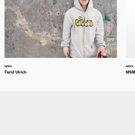
NEWS
NEWS
Farid Ulrich
MSM 