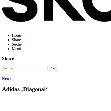
Home
Share
Suche
Menü
Share
Go
News
Adidas ‚Diagonal‘