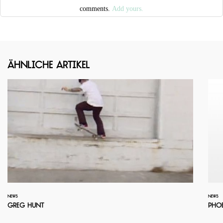
comments.
Add yours.
Ähnliche Artikel
NEWS
NEWS
Greg Hunt
Pho