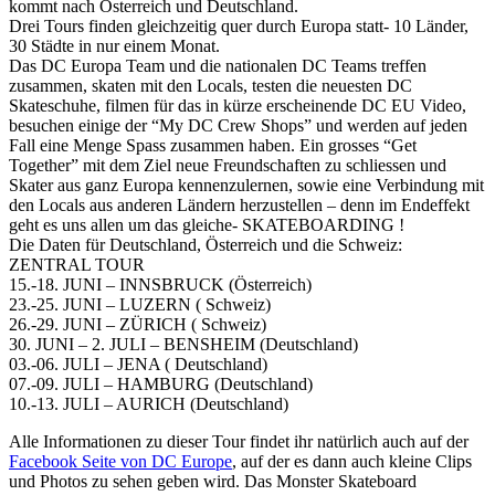
kommt nach Österreich und Deutschland.
Drei Tours finden gleichzeitig quer durch Europa statt- 10 Länder,
30 Städte in nur einem Monat.
Das DC Europa Team und die nationalen DC Teams treffen
zusammen, skaten mit den Locals, testen die neuesten DC
Skateschuhe, filmen für das in kürze erscheinende DC EU Video,
besuchen einige der “My DC Crew Shops” und werden auf jeden
Fall eine Menge Spass zusammen haben. Ein grosses “Get
Together” mit dem Ziel neue Freundschaften zu schliessen und
Skater aus ganz Europa kennenzulernen, sowie eine Verbindung mit
den Locals aus anderen Ländern herzustellen – denn im Endeffekt
geht es uns allen um das gleiche- SKATEBOARDING !
Die Daten für Deutschland, Österreich und die Schweiz:
ZENTRAL TOUR
15.-18. JUNI – INNSBRUCK (Österreich)
23.-25. JUNI – LUZERN ( Schweiz)
26.-29. JUNI – ZÜRICH ( Schweiz)
30. JUNI – 2. JULI – BENSHEIM (Deutschland)
03.-06. JULI – JENA ( Deutschland)
07.-09. JULI – HAMBURG (Deutschland)
10.-13. JULI – AURICH (Deutschland)
Alle Informationen zu dieser Tour findet ihr natürlich auch auf der
Facebook Seite von DC Europe
, auf der es dann auch kleine Clips
und Photos zu sehen geben wird. Das Monster Skateboard