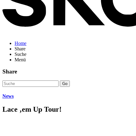
Home
Share
Suche
Menü
Share
Go
News
Lace ‚em Up Tour!