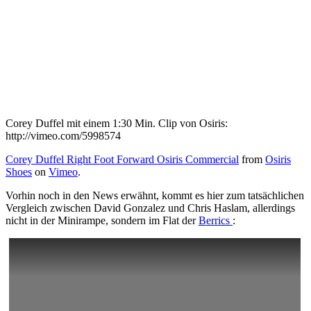
Corey Duffel mit einem 1:30 Min. Clip von Osiris:
http://vimeo.com/5998574
Corey Duffel Right Foot Forward Osiris Commercial
from
Osiris
Shoes
on
Vimeo
.
Vorhin noch in den News erwähnt, kommt es hier zum tatsächlichen
Vergleich zwischen David Gonzalez und Chris Haslam, allerdings
nicht in der Minirampe, sondern im Flat der
Berrics
: