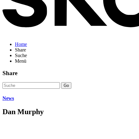
Home
Share
Suche
Menü
Share
Go
News
Dan Murphy