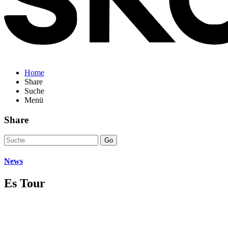
Home
Share
Suche
Menü
Share
Go
News
Es Tour