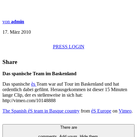
von
admin
17. März 2010
PRESS LOGIN
Share
Das spanische Team im Baskenland
Das spanische
ès
Team war auf Tour im Baskenland und hat
ordentlich dabei gefilmt. Herausgekommen ist dieser 15 Minuten
lange Clip, der es stellenweise in sich hat:
http://vimeo.com/10148888
The Spanish éS team in Basque country
from
éS Europe
on
Vimeo
.
There are
comments.
Add yours.
Hide them.