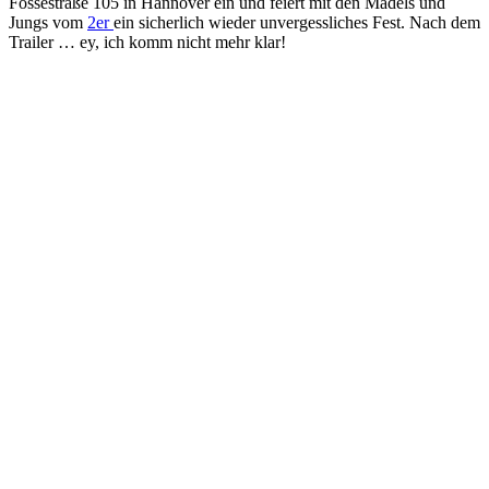
Fössestraße 105 in Hannover ein und feiert mit den Mädels und
Jungs vom
2er
ein sicherlich wieder unvergessliches Fest. Nach dem
Trailer … ey, ich komm nicht mehr klar!