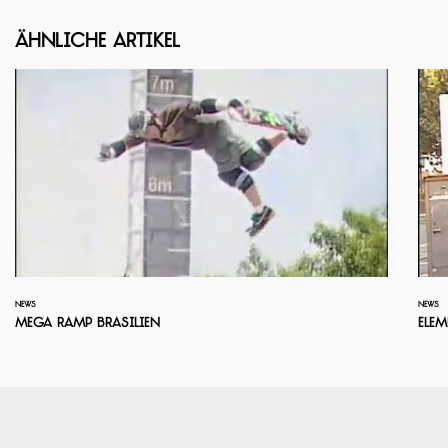
Ähnliche Artikel
NEWS
NEWS
Mega Ramp Brasilien
Ele