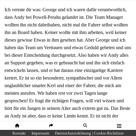
Ich verrate dir was: George und ich waren dafür verantwortlich,
dass Andy bei Powell-Peralta gelandet ist. Die Team Manager
wollten ihn nicht dabeihaben, nicht mal die Fahrer selbst wollten
ihn an Board haben. Keiner wollte mit ihm arbeiten, weil keiner
dieses gewisse Etwas in ihm gesehen hat. Aber George und ich
haben das Team um Vertrauen und etwas Geduld gebeten und uns
bei dieser Entscheidung durchgesetzt. Also haben wir Andy alles
an Support gegeben, was er gebraucht hat und ihn sich einfach
entwickeln lassen, und er hat daraus eine einzigartige Karriere
kreiert. Er ist so ein besonderer, sympathischer und vor Allem
unglaublicher smarter Kerl und einer der Fahrer, die mich am
meisten anrufen. Wir haben erst vor zwei Tagen lange
gesprochen! Er fragt die richtigen Fragen, will viel wissen und
hört für ein Jungen in seinem Alter auch extrem gut zu. Das Beste
an Andy ist aber, dass er keine Limits kennt. Er ist nicht der
typische Skateboarder, der nur Street oder nur Vert fährt, sondern
er sieht Skateboarding einfach als Skateboarding und vereint aus
HOME
SHARE
SUCHE
MENÜ
Kontakt
Impressum
Datenschutzerklärung | Cookie-Richtlinie